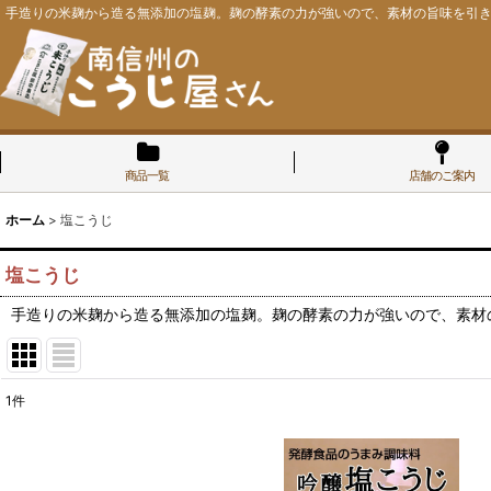
手造りの米麹から造る無添加の塩麹。麹の酵素の力が強いので、素材の旨味を引
商品一覧
店舗のご案内
ホーム
>
塩こうじ
塩こうじ
手造りの米麹から造る無添加の塩麹。麹の酵素の力が強いので、素材
1
件
並び順
: