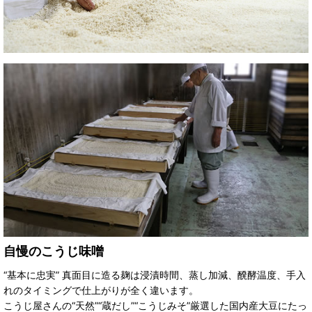
自慢のこうじ味噌
“基本に忠実” 真面目に造る麹は浸漬時間、蒸し加減、醗酵温度、手入
れのタイミングで仕上がりが全く違います。
こうじ屋さんの“天然”“蔵だし”“こうじみそ”厳選した国内産大豆にたっ