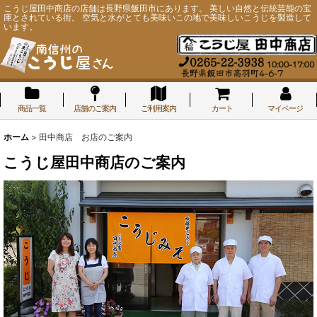
こうじ屋田中商店の店舗は長野県飯田市にあります。 美しい自然と伝統芸能の宝
庫とされている街。 空気と水がとても美味いこの地で美味しいこうじを製造して
います。
商品一覧
店舗のご案内
ご利用案内
カート
マイページ
ホーム
>
田中商店 お店のご案内
こうじ屋田中商店のご案内