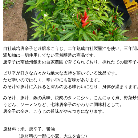
自社栽培唐辛子と吟醸米こうじ、二年熟成自社製醤油を使い、三年間
添加物は一切使用してない天然醸造の商品です。
唐辛子は南信州飯田の自家農園で育てられており、採れたての唐辛子
ピリ辛が好きな方々から絶大な支持を頂いている逸品です。
ただ辛いのではなく、辛い中にも旨味があります。
みそ汁や豚汁に入れると深みのある味わいになり、身体が温まります
みそ汁、豚汁、鍋の薬味、焼肉のタレに少々。こんにゃく煮、野菜炒
うどん、ソーメンなど、七味唐辛子のかわりに調味料として。
唐辛子の辛さ、こうじの旨味がやみつきになります。
原材料：米、唐辛子、醤油
（原材料の一部に小麦、大豆を含む）