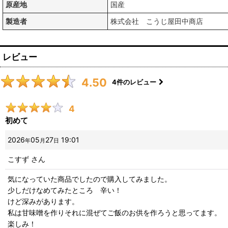
原産地
国産
製造者
株式会社 こうじ屋田中商店
レビュー
4.50
4
件のレビュー
4
初めて
2026
05
27
19:01
年
月
日
こすず
さん
気になっていた商品でしたので購入してみました。
少しだけなめてみたところ 辛い！
けど深みがあります。
私は甘味噌を作りそれに混ぜてご飯のお供を作ろうと思ってます。
楽しみ！