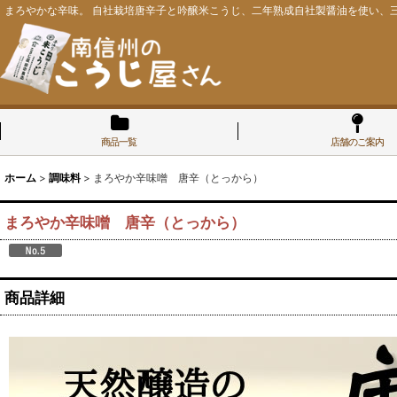
まろやかな辛味。 自社栽培唐辛子と吟醸米こうじ、二年熟成自社製醤油を使い、
商品一覧
店舗のご案内
ホーム
>
調味料
>
まろやか辛味噌 唐辛（とっから）
まろやか辛味噌 唐辛（とっから）
商品詳細