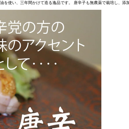
醤油を使い、三年間かけて造る逸品です。 唐辛子も無農薬で栽培し、添